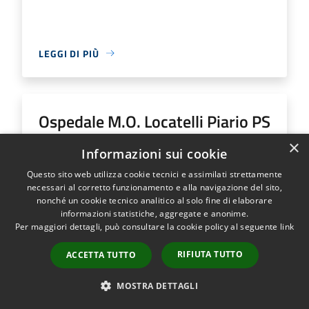
LEGGI DI PIÙ
Ospedale M.O. Locatelli Piario PS
Generale
×
Informazioni sui cookie
Questo sito web utilizza cookie tecnici e assimilati strettamente
Indirizzo
Via Groppino, 22
necessari al corretto funzionamento e alla navigazione del sito,
Ospedale M.O. Locatelli Piario PS Generale...
nonché un cookie tecnico analitico al solo fine di elaborare
informazioni statistiche, aggregate e anonime.
Per maggiori dettagli, può consultare la cookie policy al seguente
link
RIFIUTA TUTTO
ACCETTA TUTTO
LEGGI DI PIÙ
MOSTRA DETTAGLI