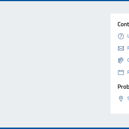
Cont
Prob