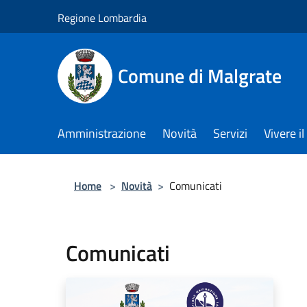
Salta al contenuto principale
Regione Lombardia
Comune di Malgrate
Amministrazione
Novità
Servizi
Vivere 
Home
>
Novità
>
Comunicati
Comunicati