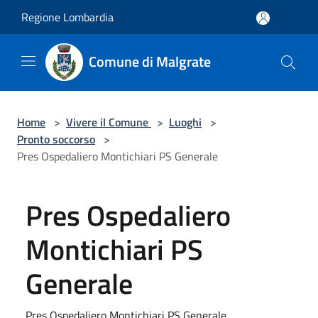
Salta al contenuto principale
Regione Lombardia
Comune di Malgrate
Home
>
Vivere il Comune
>
Luoghi
>
Pronto soccorso
>
Pres Ospedaliero Montichiari PS Generale
Pres Ospedaliero
Montichiari PS
Generale
Pres Ospedaliero Montichiari PS Generale