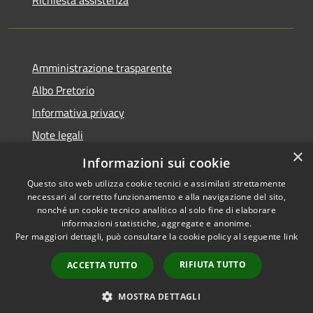
Richiesta assistenza
Amministrazione trasparente
Albo Pretorio
Informativa privacy
Note legali
×
Dichiarazione di accessibilità
Informazioni sui cookie
Questo sito web utilizza cookie tecnici e assimilati strettamente
necessari al corretto funzionamento e alla navigazione del sito,
nonché un cookie tecnico analitico al solo fine di elaborare
informazioni statistiche, aggregate e anonime.
RSS
Copyright © 2026 • Comune di
Per maggiori dettagli, può consultare la cookie policy al seguente
link
Accessibilità
Malgrate • Powered by
Privacy
Municipium
Accesso
•
RIFIUTA TUTTO
ACCETTA TUTTO
Cookie
redazione
Mappa del sito
MOSTRA DETTAGLI