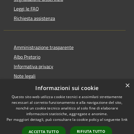
Leggi le FAQ
Richiesta assistenza
Amministrazione trasparente
Albo Pretorio
Informativa privacy
Note legali
×
Dichiarazione di accessibilità
Informazioni sui cookie
Questo sito web utilizza cookie tecnici e assimilati strettamente
necessari al corretto funzionamento e alla navigazione del sito,
nonché un cookie tecnico analitico al solo fine di elaborare
informazioni statistiche, aggregate e anonime.
RSS
Copyright © 2026 • Comune di
Per maggiori dettagli, può consultare la cookie policy al seguente
link
Accessibilità
Malgrate • Powered by
Privacy
Municipium
Accesso
•
RIFIUTA TUTTO
ACCETTA TUTTO