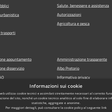
Salute, benessere e assistenza
bblici
Autorizzazioni
 urbanistica
Agricoltura e pesca
 trasporti
ione appuntamento
Amministrazione trasparente
one disservizio
Albo Pretorio
FAQ
Informativa privacy
Informazioni sui cookie
 assistenza
Note legali
web utilizza cookie tecnici e assimilati strettamente necessari al corretto fu
Dichiarazione di accessibilità
azione del sito, nonché un cookie tecnico analitico al solo fine di elaborare i
statistiche, aggregate e anonime.
Per maggiori dettagli, può consultare la cookie policy al seguente
link