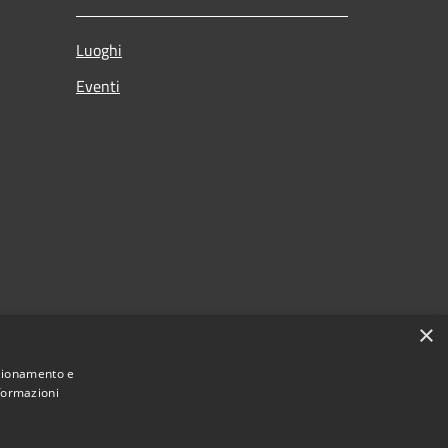
Luoghi
Eventi
×
nzionamento e
nformazioni